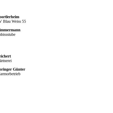
portlerheim
V Blau Weiss 55
immermann
mbissstube
eichert
ärtnerei
pringer Günter
armorbetrieb