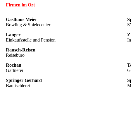
Firmen im Ort
Gasthaus Meier
S
Bowling & Spielecenter
S
Langer
Z
Einkaufsstelle und Pension
I
Rausch-Reisen
Reisebüro
Rochau
T
Gärtnerei
G
Springer Gerhard
S
Bautischlerei
M